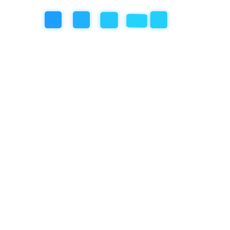
szerző
Gyermekszemlelek
0 comment
2023-06-25
Játék 2. – Játékbörze 0-5 hónap
között
Néhány konkrét játék ötlet pici babáknak. Amit továbbra is
fontosnak tartok: Ebben a korosztályban még azok a játék
az érdekes, ami nagyjából egy helyben marad. Lehet
nézegetni, meg lehet fogni egy/két kézzel. Meg lehet
csócsálni. Az 5-6. hónapban jönnek majd a “mozgósabb”
játékok. Rúd zsiráf (oldalt fekszik a sok játék között): jobb