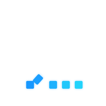
Megnézem
Babatorna, otthon végezhető gyakorlatok
babák számára
Otthon végezhető babatorna szülő számára. Szeretnéd
babádat mindennap játékosan átmozgatni, megtornáztatni
otthoni eszközökkel, otthoni környezetben? Akkor ez a
csomag Neked készült!
A videóanyagból elsajátíthatod a babatorna lépéseit.
Megtanulhatod, hogyan tornáztasd át a babádat nap, mint
nap, milyen eszközöket/játékokat használj hozzá.
A szülők gyakran gondolják azt, hogy a baba az első
hónapokban passzív, nem szereti a tornáztatást. Sőt!