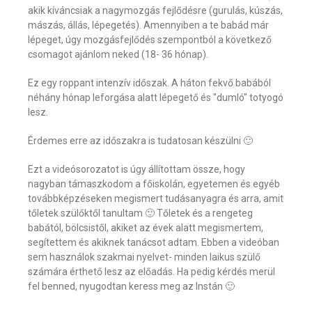
akik kíváncsiak a nagymozgás fejlődésre (gurulás, kúszás,
mászás, állás, lépegetés). Amennyiben a te babád már
lépeget, úgy mozgásfejlődés szempontból a következő
csomagot ajánlom neked (18- 36 hónap).
Ez egy roppant intenzív időszak. A háton fekvő babából
néhány hónap leforgása alatt lépegető és "dumló" totyogó
lesz.
Érdemes erre az időszakra is tudatosan készülni 🙂
Ezt a videósorozatot is úgy állítottam össze, hogy
nagyban támaszkodom a főiskolán, egyetemen és egyéb
továbbképzéseken megismert tudásanyagra és arra, amit
tőletek szülőktől tanultam 🙂 Tőletek és a rengeteg
babától, bölcsistől, akiket az évek alatt megismertem,
segítettem és akiknek tanácsot adtam. Ebben a videóban
sem használok szakmai nyelvet- minden laikus szülő
számára érthető lesz az előadás. Ha pedig kérdés merül
fel benned, nyugodtan keress meg az Instán 🙂