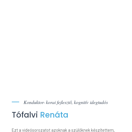
2.5- 7 éves átlagos fejlődésű gyermekekhez és
szüleikhez. Mégis, a csecsemőgondozással és
kisgyermekneveléssel kapcsolatos legfontosabb
tapasztalataim a saját gyermekeim nevelésével eltöltött
időből származnak. A tudomány által alátámasztott
tényeket az anyai gyakorlatomból és a szakmai életemből
merített jártasságommal szeretném megkönnyíteni és
akadály mentesíteni számotokra ezt a kihívásokkal teli
időszakot, amelyet a kisbaba születése jelent.
Konduktor- korai fejlesztő, kognitív idegtudós
Tófalvi
Renáta
Ezt a videósorozatot azoknak a szülőknek készítettem,