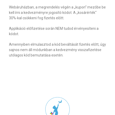
Webáruházban, a megrendelés végén a „kupon“ mezőbe be
kell írni a kedvezményre jogosító kódot. A „kosárérték“
30%-kal csökkeni fog fizetés előtt.
Applikáció előfizetése során NEM tudod érvényesíteni a
kódot.
Amennyiben elmulasztod a kód beváltását fizetés előtt, úgy
sajnos nem áll módunkban a kedvezmény visszafizetése
utólagos kód bemutatása esetén.