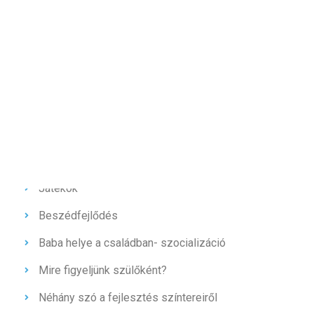
Témák
Fejlődés színterei
Mozgásfejlődés- nagy és finommozgás
Látás- hallás fejlődése
Játékok
Beszédfejlődés
Baba helye a családban- szocializáció
Mire figyeljünk szülőként?
Néhány szó a fejlesztés színtereiről