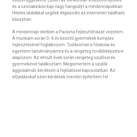
összefüggéseiről. Ebben az életkorban a beszédfejlődés
és a szocializáció kap nagy hangsúlyt a mindennapokban.
Hiteles skálákkal segítek eligazodni az interneten található
káoszban.
A mindennapi életben a Pacsirta Fejlesztőházat vezetem.
A munkám során 0- 6 év közötti gyermekek komplex
fejlesztésével foglalkozom. Tudásomat a főiskolai és
egyetemi tanulmányaimra és a rengeteg továbbképzésre
alapozom. Az elmúlt évek során rengeteg szülővel és
gyermekével találkoztam. Megismertem a szülők
aggodalmát, kérdéseit a fejlődéssel kapcsolatban. Az
előadásokat ezen kérdések mentén építettem fel.