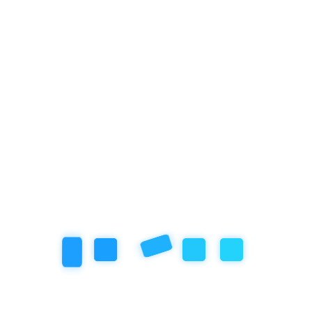
Neked ajánljuk, ha...
megfelelő magabiztossággal, nyugalommal
szeretnéd megélni totyogóddal ezen iőszakát is.
szeretnél minél többet megtudni a
kiegyensúlyozott
gyermekről
kicsit elvesztél az internet ellentmondásaiban, és egy
komplex szemlélet
re szeretnél rálátni a fejlődésre,
mely a
gyermekek 18- 36 hónap közötti időszakát
mutatja be neked
több aspektusból vizsgálva.