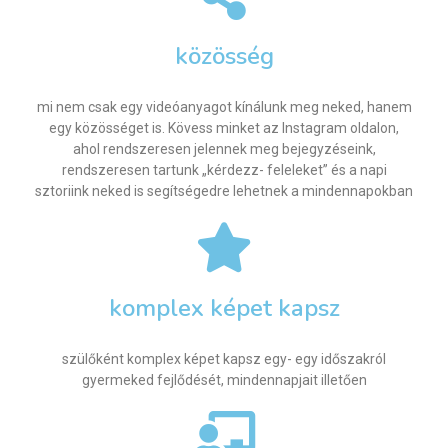
közösség
mi nem csak egy videóanyagot kínálunk meg neked, hanem
egy közösséget is. Kövess minket az Instagram oldalon,
ahol rendszeresen jelennek meg bejegyzéseink,
rendszeresen tartunk „kérdezz- feleleket” és a napi
sztoriink neked is segítségedre lehetnek a mindennapokban
komplex képet kapsz
szülőként komplex képet kapsz egy- egy időszakról
gyermeked fejlődését, mindennapjait illetően