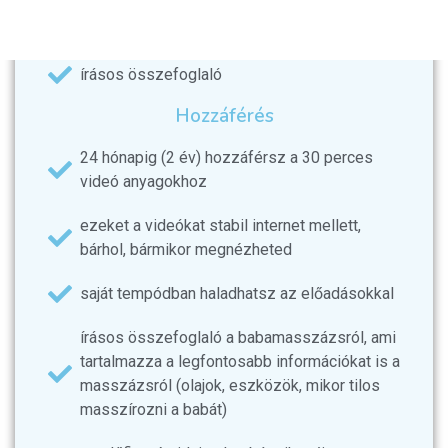
1 darab 30 perces videóanyagot 24 hónapos
hozzáféréssel
írásos összefoglaló
Hozzáférés
24 hónapig (2 év) hozzáférsz a 30 perces
videó anyagokhoz
ezeket a videókat stabil internet mellett,
bárhol, bármikor megnézheted
saját tempódban haladhatsz az előadásokkal
írásos összefoglaló a babamasszázsról, ami
tartalmazza a legfontosabb információkat is a
masszázsról (olajok, eszközök, mikor tilos
masszírozni a babát)