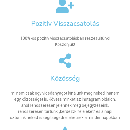
Pozitív Visszacsatolás
100%-os pozitív visszacsatolásban részesültünk!
Köszönjük!
Közösség
mi nem csak egy videóanyagot kínálunk meg neked, hanem
egy közösséget is. Kövess minket az Instagram oldalon,
ahol rendszeresen jelennek meg bejegyzéseink,
rendszeresen tartunk „kérdezz- feleleket” és a napi
sztoriink neked is segítségedre lehetnek a mindennapokban