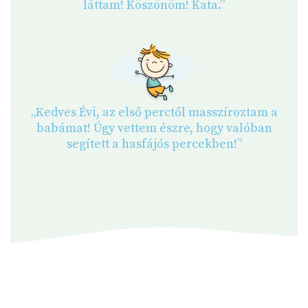
láttam! Köszönöm! Kata.”
„Kedves Évi, az első perctől masszíroztam a
babámat! Úgy vettem észre, hogy valóban
segített a hasfájós percekben!”