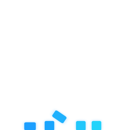
Szólj hozzá
Az email címed nem tesszük közzé
*