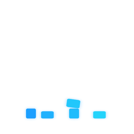
Kategóriák
Blog
Legutóbbi bejegyzéseink
2023-08-10
Frusztrált babák és kisgyerekek
2023-08-10
Nem nevelek, hanem szeretek
2023-08-10
Nyaralási dilemmák – 2.