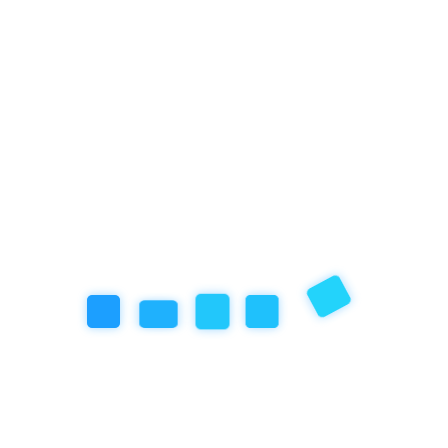
Nyaralási dilemmák – 2.
Archívum
(19)
2023. augusztus
(12)
2023. július
(18)
2023. június
(13)
2023. május
Kapcsolat
1091 Budapest, Üllői út 53/b
lurkohello@gmail.com