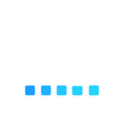
Nyaralási dilemmák – 2.
Archívum
(19)
2023. augusztus
(12)
2023. július
(18)
2023. június
(13)
2023. május
Kapcsolat
1091 Budapest, Üllői út 53/b
lurkohello@gmail.com