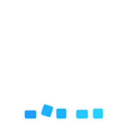
pirend kisiklása, és az a töménytelen ELVÁRÁS, ami a rengeteg
gjál, nézz ide, fordulj meg, bontsd ki, örülj neki, pörögjél, adj
”…
bbek, annál több. Ezért érdemes figyelmesnek lenni, és próbálni
eretnénk, h minél kevesebb pörgés, “hiszti” (ami amúgy jogos)
dben, mosolyogva csinálja végig a gyerek, no persze, az is valid, h
ne csak a felnőttekről szóljon. Néha már az is segít, ha kicsit bele
Mert az ünnep számukra nem mindig felhőtlen odabent… Sok minden
is a sok kiakadás, pörgés, nyűg.
ivel segíthető picit, ha betelne a gyermeknek a pohár a
a napirendet, hogy lehet minimálisan is, de tartani az ünnepek alatt
Következő