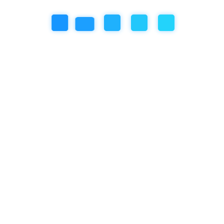
Online előadások a kiegyensúlyozott, harmonikus családért és
gyermekért!
Előadásainkkal segítségedre leszünk a gyermekedet érintő
kérdésekben!
Hiszünk abban, hogy megfelelő segítséggel, megfelelő önálló
gondolkodással és próbálkozással megtaláljátok a megoldást a
gyermeket érintő kérdésekben.